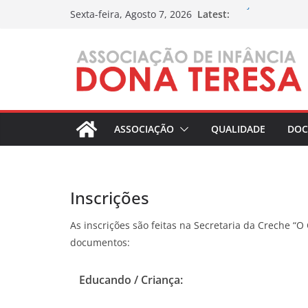
Skip
Projecto Educati
Latest:
Sexta-feira, Agosto 7, 2026
to
Qualidade
content
Inscrições
Ementas Seman
ASSOCIAÇÃO
QUALIDADE
DOC
Inscrições
As inscrições são feitas na Secretaria da Creche “
documentos:
Educando / Criança: