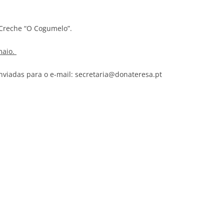
 Creche “O Cogumelo”.
maio.
nviadas para o e-mail: secretaria@donateresa.pt