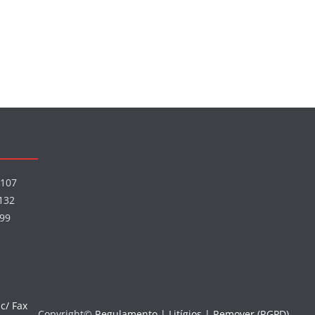
07
32
499
c/ Fax
Copyright©
Regulamento | Litígios |
Remover (RGPD)