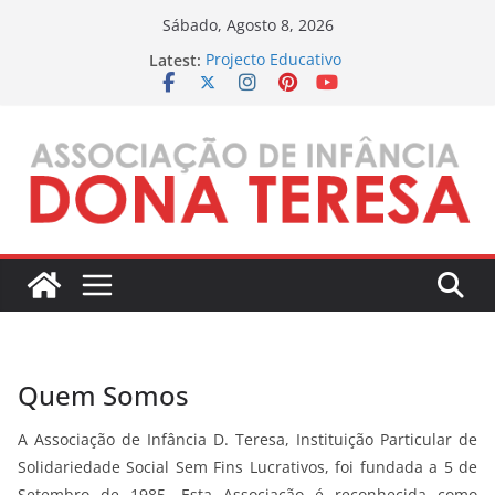
Skip
Sábado, Agosto 8, 2026
to
Latest:
Projecto Educativo
content
Qualidade
Inscrições
Ementas Semanais
Quem Somos
A Associação de Infância D. Teresa, Instituição Particular de
Solidariedade Social Sem Fins Lucrativos, foi fundada a 5 de
Setembro de 1985. Esta Associação é reconhecida como